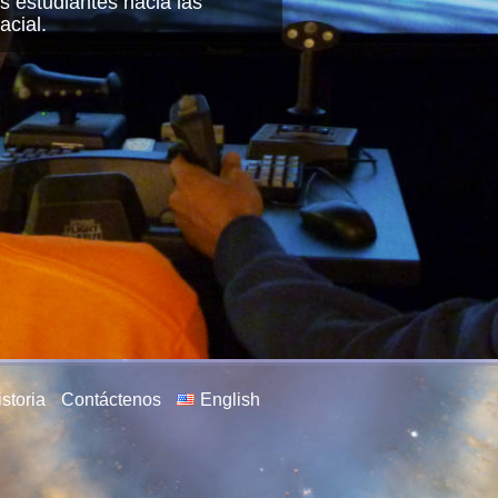
s estudiantes hacia las
acial.
storia
Contáctenos
English