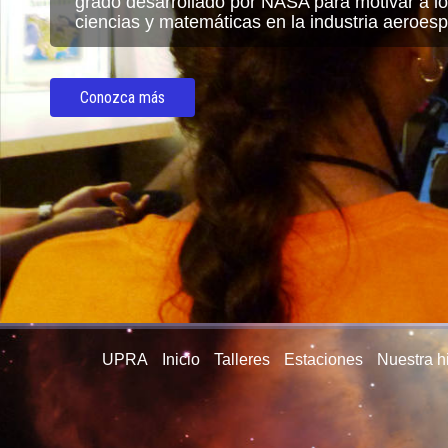
grado desarrollado por NASA para motivar a lo
ciencias y matemáticas en la industria aeroesp
Conozca más
UPRA
Inicio
Talleres
Estaciones
Nuestra hi