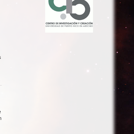
s
e
n