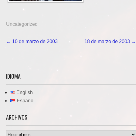
Uncategorized
Navegación
←
10 de marzo de 2003
18 de marzo de 2003
→
de
entradas
IDIOMA
English
Español
ARCHIVOS
Archivos