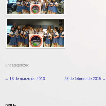
Uncategorized
Navegación
←
13 de marzo de 2013
23 de febrero de 2015
→
de
entradas
IDIOMA