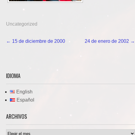
Uncategorized
Navegación
←
15 de diciembre de 2000
24 de enero de 2002
→
de
entradas
IDIOMA
English
Español
ARCHIVOS
Archivos