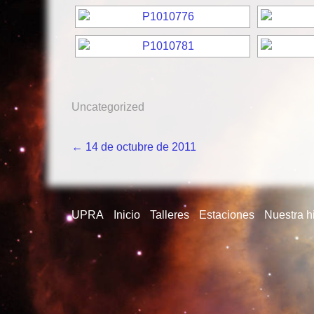
Uncategorized
Navegación
←
14 de octubre de 2011
de
entradas
UPRA
Inicio
Talleres
Estaciones
Nuestra hi