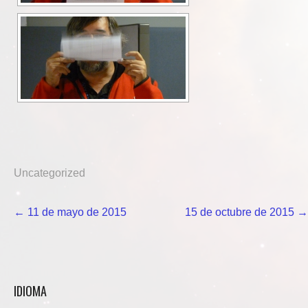
Uncategorized
Navegación
←
11 de mayo de 2015
15 de octubre de 2015
→
de
entradas
IDIOMA