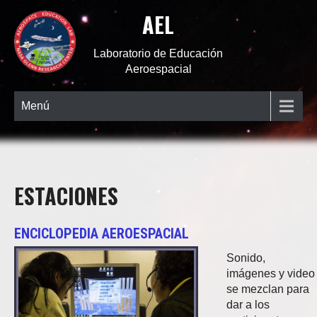
AEL
Laboratorio de Educación
Aeroespacial
Menú
ESTACIONES
ENCICLOPEDIA AEROESPACIAL
Sonido,
imágenes y video
se mezclan para
dar a los