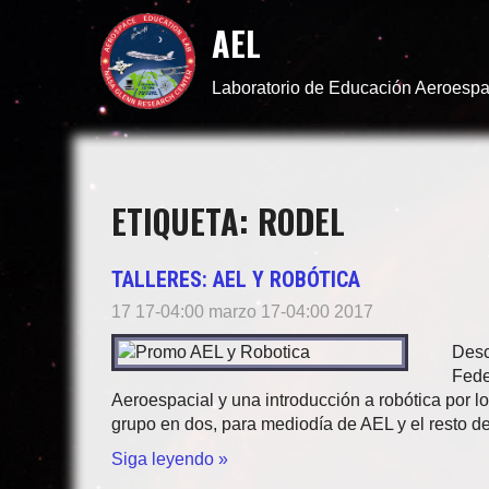
AEL
Laboratorio de Educación Aeroespa
ETIQUETA: RODEL
TALLERES: AEL Y ROBÓTICA
17 17-04:00 marzo 17-04:00 2017
Desc
Fede
Aeroespacial y una introducción a robótica por lo
grupo en dos, para mediodía de AEL y el resto 
Siga leyendo »